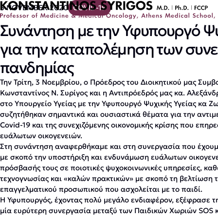
5 NOVEMBER 2020
COVID-19
Συνάντηση με την Υφυπουργό Ψυ
για την καταπολέμηση των συνε
πανδημίας
Την Τρίτη, 3 Νοεμβρίου, ο Πρόεδρος του Διοικητικού μας Συμ
Κωνσταντίνος Ν. Συρίγος και η Αντιπρόεδρός μας κα. Αλεξάν
στο Υπουργείο Υγείας με την Υφυπουργό Ψυχικής Υγείας κα Ζ
συζητήθηκαν σημαντικά και ουσιαστικά θέματα για την αντι
Covid-19 και της συνεχιζόμενης οικονομικής κρίσης που επηρε
ευάλωτων οικογενειών.
Στη συνάντηση αναφερθήκαμε και στη συνεργασία που έχουμε
με σκοπό την υποστήριξη και ενδυνάμωση ευάλωτων οικογενε
πρόσβασής τους σε ποιοτικές ψυχοκοινωνικές υπηρεσίες, καθ
τεχνογνωσίας και «καλών πρακτικών» με σκοπό τη βελτίωση 
επαγγελματικού προσωπικού που ασχολείται με το παιδί.
Η Υφυπουργός, έχοντας πολύ μεγάλο ενδιαφέρον, εξέφρασε τ
μία ευρύτερη συνεργασία μεταξύ των Παιδικών Χωριών SOS κ