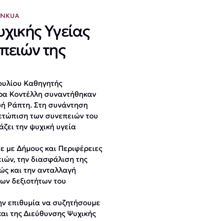
χικής Υγείας
πειών της
βουλίου Καθηγητής
δρα Κοντέλλη συναντήθηκαν
ωή Ράπτη. Στη συνάντηση
μετώπιση των συνεπειών του
άζει την ψυχική υγεία
 με Δήμους και Περιφέρειες
ιών, την διασφάλιση της
ώς και την ανταλλαγή
των δεξιοτήτων του
ην επιθυμία να συζητήσουμε
αι της Διεύθυνσης Ψυχικής