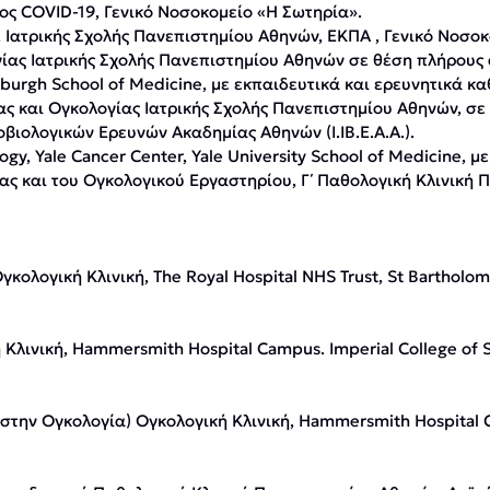
ος COVID-19, Γενικό Νοσοκομείο «Η Σωτηρία».
, Ιατρικής Σχολής Πανεπιστημίου Αθηνών, ΕΚΠΑ , Γενικό Νοσο
ίας Ιατρικής Σχολής Πανεπιστημίου Αθηνών σε θέση πλήρους
sburgh School of Medicine, με εκπαιδευτικά και ερευνητικά κ
 και Ογκολογίας Ιατρικής Σχολής Πανεπιστημίου Αθηνών, σε
βιολογικών Ερευνών Ακαδημίας Αθηνών (Ι.ΙΒ.Ε.Α.Α.).
logy, Yale Cancer Center, Yale University School of Medicine, 
ς και του Ογκολογικού Εργαστηρίου, Γ΄ Παθολογική Κλινική 
 Ογκολογική Κλινική, The Royal Hospital NHS Trust, St Barthol
ή Κλινική, Hammersmith Hospital Campus. Imperial College of 
 στην Ογκολογία) Ογκολογική Κλινική, Hammersmith Hospital C