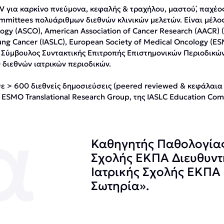
V για καρκίνο πνεύμονα, κεφαλής & τραχήλου, μαστού́, παχέος 
ommittees πολυάριθμων διεθνών κλινικών μελετών. Είναι μέλος
ogy (ASCO), American Association of Cancer Research (AACR) (
 Lung Cancer (IASLC), European Society of Medical Oncology (E
 Σύμβουλος Συντακτικής Επιτροπής Επιστημονικών Περιοδικών
 διεθνών ιατρικών περιοδικών.
 σε > 600 διεθνείς δημοσιεύσεις (peered reviewed & κεφάλαια 
 της ΕSMO Translational Research Group, της IASLC Education C
α
Καθηγητής Παθολογίας
Σχολής ΕΚΠΑ Διευθυντή
Ιατρικής Σχολής ΕΚΠΑ
Σωτηρία».