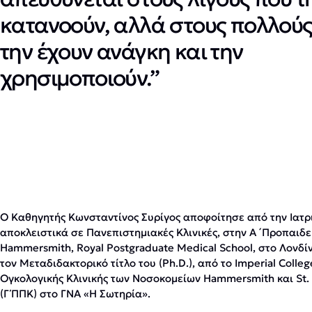
κατανοούν, αλλά στους πολλούς
την έχουν ανάγκη και την
χρησιμοποιούν.”
Ο Kαθηγητής Κωνσταντίνος Συρίγος αποφοίτησε από την Ιατ
αποκλειστικά σε Πανεπιστημιακές Κλινικές, στην Α ́ Προπαι
Hammersmith, Royal Postgraduate Medical School, στο Λονδίν
τον Μεταδιδακτορικό τίτλο του (Ph.D.), από το Imperial Colle
Ογκολογικής Κλινικής των Νοσοκομείων Hammersmith και St. 
(Γ΄ΠΠΚ) στο ΓΝΑ «Η Σωτηρία».