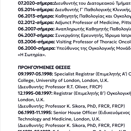
07.2020-σήμερα:
Διευθυντής του Διατομεακού Τμήματ
05.2014-σήμερα:
Διευθυντής Γ΄ Παθολογικής Κλινικής
06.2013-σήμερα:
Καθηγητής Παθολογίας και Ογκολογ
02.2012-σήμερα:
Adjunct Professor of Medicine, Pitt
06.2007-σήμερα:
Αναπληρωτής Καθηγητής Παθολογίας
04.2007-σήμερα:
Συνεργάτης Ερευνητής, Ίδρυμα Ιατρο
03.2006-σήμερα:
Visiting Professor of Thoracic Onco
06.2000-σήμερα:
Υπεύθυνος της Ογκολογικής Μονάδα
«Η Σωτηρία».
ΠΡΟΗΓΟΥΜΕΝΕΣ ΘΕΣΕΙΣ
09.1997-05.1998:
Specialist Registrar (Επιμελητής Α’)
College, University of London, London, U.K.
(Διευθυντής: Professor R.T. Oliver, FRCP)
12.1995-08.1997:
Registrar (Επιμελητής Β’) Ογκολογικ
London, U.K.
(Διευθυντής: Professor K. Sikora, PhD, FRCR, FRCP)
06.1993-11.1995:
Senior House Officer (Ειδικευόμενος
Technology and Medicine, London, U.K.
(Διευθυντής: Professor K. Sikora, PhD, FRCR, FRCP)