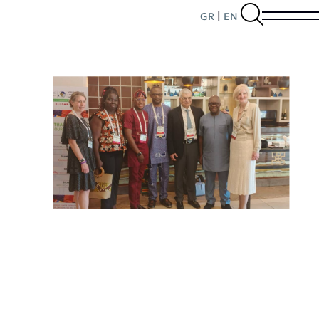
|
GR
EN