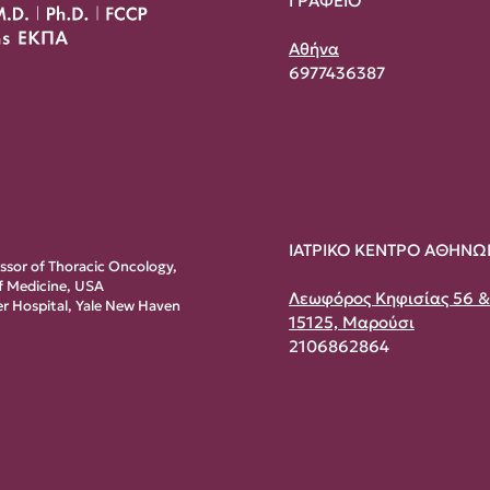
ΓΡΑΦΕΙΟ
Αθήνα
6977436387
ΙΑΤΡΙΚΟ ΚΕΝΤΡΟ ΑΘΗΝΩ
essor of Thoracic Oncology,
of Medicine, USA
Λεωφόρος Κηφισίας 56 
r Hospital, Yale New Haven
15125, Μαρούσι
2106862864