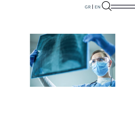
|
GR
EN