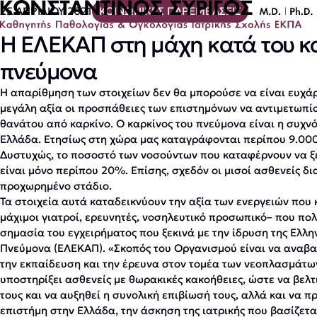
25 ΑΠΡΙΛΙΟΥ 2021
ΚΟΙΝΩΝΙΚΕΣ ΠΑΡΕΜΒΑΣΕΙΣ
Η ΕΛΕΚΑΠ στη μάχη κατά του κ
πνεύμονα
Η απαρίθμηση των στοιχείων δεν θα μπορούσε να είναι ευχάρι
μεγάλη αξία οι προσπάθειες των επιστημόνων να αντιμετωπί
θανάτου από καρκίνο. Ο καρκίνος του πνεύμονα είναι η συχν
Ελλάδα. Ετησίως στη χώρα μας καταγράφονται περίπου 9.000
Δυστυχώς, το ποσοστό των νοσούντων που καταφέρνουν να ξ
είναι μόνο περίπου 20%. Επίσης, σχεδόν οι μισοί ασθενείς δ
προχωρημένο στάδιο.
Τα στοιχεία αυτά καταδεικνύουν την αξία των ενεργειών που 
μάχιμοι γιατροί, ερευνητές, νοσηλευτικό προσωπικό– που πολ
σημασία του εγχειρήματος που ξεκινά με την ίδρυση της Ελλη
Πνεύμονα (ΕΛΕΚΑΠ). «Σκοπός του Οργανισμού είναι να αναβαθ
την εκπαίδευση και την έρευνα στον τομέα των νεοπλασμάτω
υποστηρίξει ασθενείς με θωρακικές κακοήθειες, ώστε να βελτ
τους και να αυξηθεί η συνολική επιβίωσή τους, αλλά και να π
επιστήμη στην Ελλάδα, την άσκηση της ιατρικής που βασίζετα