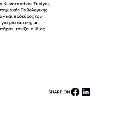
ο Κωνσταντίνος Συρίγος,
ιστημιακής Παθολογικής
α» και πρόεδρος του
για μία αστική, μη
ήρα», τονίζει ο ίδιος.
SHARE ON