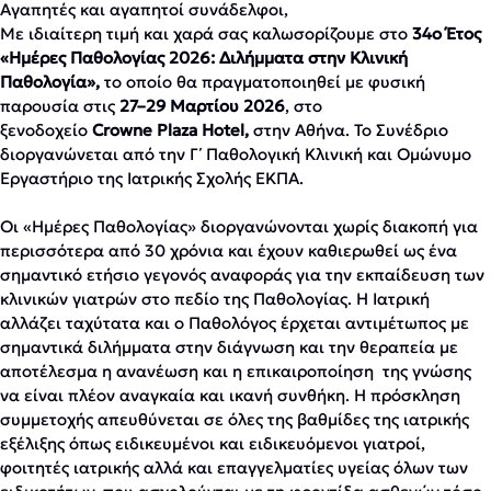
Αγαπητές και αγαπητοί συνάδελφοι,
Με ιδιαίτερη τιμή και χαρά σας καλωσορίζουμε στο
34o Έτος
«Ημέρες Παθολογίας 2026: Διλήμματα στην Κλινική
Παθολογία»,
το οποίο θα πραγματοποιηθεί με φυσική
παρουσία στις
27–29 Μαρτίου 2026
, στο
ξενοδοχείο
Crowne
Plaza
Hotel
,
στην Αθήνα. Το Συνέδριο
διοργανώνεται από την Γ΄ Παθολογική Κλινική και Ομώνυμο
Εργαστήριο της Ιατρικής Σχολής ΕΚΠΑ.
Οι «Ημέρες Παθολογίας» διοργανώνονται χωρίς διακοπή για
περισσότερα από 30 χρόνια και έχουν καθιερωθεί ως ένα
σημαντικό ετήσιο γεγονός αναφοράς για την εκπαίδευση των
κλινικών γιατρών στο πεδίο της Παθολογίας. Η Ιατρική
αλλάζει ταχύτατα και ο Παθολόγος έρχεται αντιμέτωπος με
σημαντικά διλήμματα στην διάγνωση και την θεραπεία με
αποτέλεσμα η ανανέωση και η επικαιροποίηση της γνώσης
να είναι πλέον αναγκαία και ικανή συνθήκη. Η πρόσκληση
συμμετοχής απευθύνεται σε όλες της βαθμίδες της ιατρικής
εξέλιξης όπως ειδικευμένοι και ειδικευόμενοι γιατροί,
φοιτητές ιατρικής αλλά και επαγγελματίες υγείας όλων των