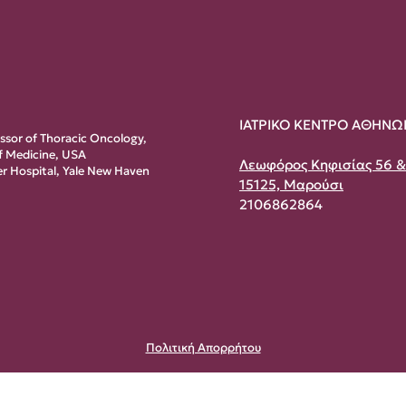
ΙΑΤΡΙΚΟ ΚΕΝΤΡΟ ΑΘΗΝΩ
essor of Thoracic Oncology,
of Medicine, USA
Λεωφόρος Κηφισίας 56 
r Hospital, Yale New Haven
15125, Μαρούσι
2106862864
Πολιτική Απορρήτου