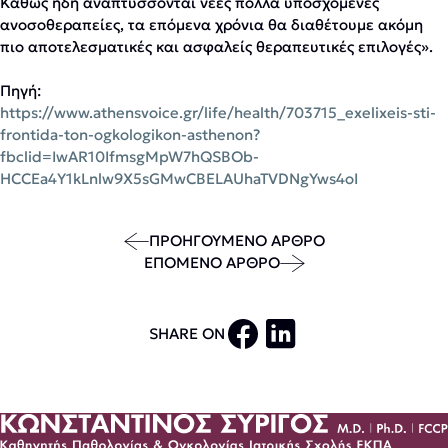
Καθώς ήδη αναπτύσσονται νέες πολλά υποσχόμενες
ανοσοθεραπείες, τα επόμενα χρόνια θα διαθέτουμε ακόμη
πιο αποτελεσματικές και ασφαλείς θεραπευτικές επιλογές».
Πηγή:
https://www.athensvoice.gr/life/health/703715_exelixeis-sti-
frontida-ton-ogkologikon-asthenon?
fbclid=IwAR10IfmsgMpW7hQSBOb-
HCCEa4Y1kLnlw9X5sGMwCBELAUhaTVDNgYws4oI
ΠΡΟΗΓΟΥΜΕΝΟ ΑΡΘΡΟ
ΕΠΟΜΕΝΟ ΑΡΘΡΟ
SHARE ON