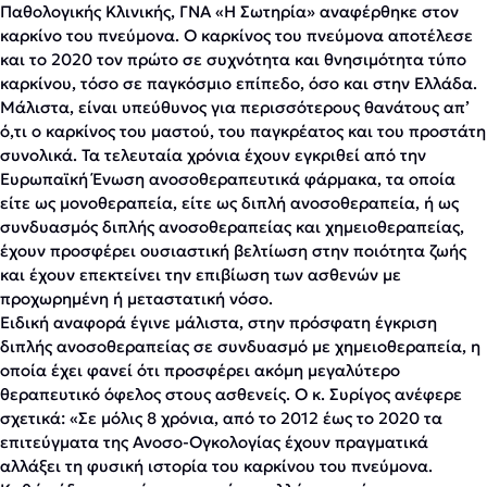
Παθολογικής Κλινικής, ΓΝΑ «Η Σωτηρία» αναφέρθηκε στον
καρκίνο του πνεύμονα. O καρκίνος του πνεύμονα αποτέλεσε
και το 2020 τον πρώτο σε συχνότητα και θνησιμότητα τύπο
καρκίνου, τόσο σε παγκόσμιο επίπεδο, όσο και στην Ελλάδα.
Μάλιστα, είναι υπεύθυνος για περισσότερους θανάτους απ’
ό,τι ο καρκίνος του μαστού, του παγκρέατος και του προστάτη
συνολικά. Τα τελευταία χρόνια έχουν εγκριθεί από την
Ευρωπαϊκή Ένωση ανοσοθεραπευτικά φάρμακα, τα οποία
είτε ως μονοθεραπεία, είτε ως διπλή ανοσοθεραπεία, ή ως
συνδυασμός διπλής ανοσοθεραπείας και χημειοθεραπείας,
έχουν προσφέρει ουσιαστική βελτίωση στην ποιότητα ζωής
και έχουν επεκτείνει την επιβίωση των ασθενών με
προχωρημένη ή μεταστατική νόσο.
Ειδική αναφορά έγινε μάλιστα, στην πρόσφατη έγκριση
διπλής ανοσοθεραπείας σε συνδυασμό με χημειοθεραπεία, η
οποία έχει φανεί ότι προσφέρει ακόμη μεγαλύτερο
θεραπευτικό όφελος στους ασθενείς. Ο κ. Συρίγος ανέφερε
σχετικά: «Σε μόλις 8 χρόνια, από το 2012 έως το 2020 τα
επιτεύγματα της Ανοσο-Ογκολογίας έχουν πραγματικά
αλλάξει τη φυσική ιστορία του καρκίνου του πνεύμονα.