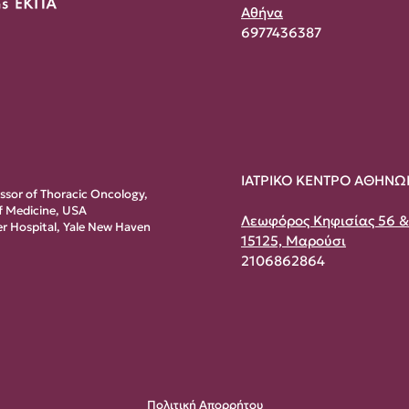
Αθήνα
6977436387
ΙΑΤΡΙΚΟ ΚΕΝΤΡΟ ΑΘΗΝΩ
essor of Thoracic Oncology,
of Medicine, USA
Λεωφόρος Κηφισίας 56 
r Hospital, Yale New Haven
15125, Μαρούσι
2106862864
Πολιτική Απορρήτου